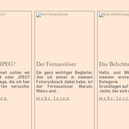
 JPEG?
Der Fernauslöser
Das Belicht
mat sollen wir
Ein ganz wichtiger Begleiter,
Hallo, und W
W oder JPEG?
den ich immer in meinem
meinem erst
age, die ich hier
Fotorucksack dabei habe, ist
Kategorie 
ten versuche.
der Fernauslöser. Warum,
Grundlagen auf
Wieso und...
Jeder, der sich m
sen
mehr lesen
mehr les